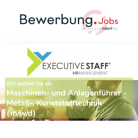
Wir suchen Sie als
Maschinen- und Anlagenführer -
Metall-, Kunststofftechnik
(m/w/d)