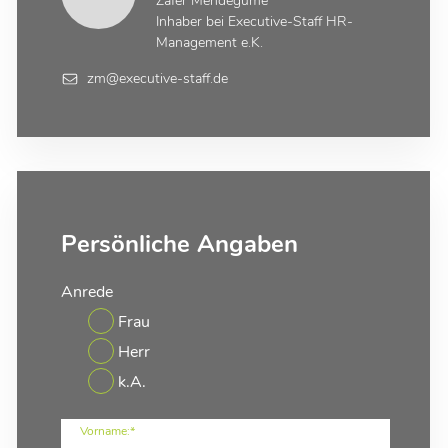
Zafer Mendegüme
Inhaber bei Executive-Staff HR-
Management e.K.
zm@executive-staff.de
Persönliche Angaben
Anrede
Frau
Herr
k.A.
Vorname:*